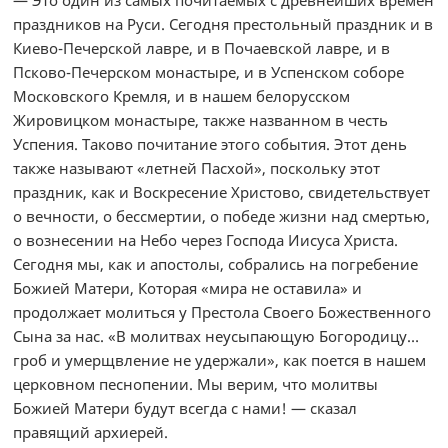
— Это один из самых почитаемых с древнейших времен
праздников на Руси. Сегодня престольный праздник и в
Киево-Печерской лавре, и в Почаевской лавре, и в
Псково-Печерском монастыре, и в Успенском соборе
Московского Кремля, и в нашем белорусском
Жировицком монастыре, также названном в честь
Успения. Таково почитание этого события. Этот день
также называют «летней Пасхой», поскольку этот
праздник, как и Воскресение Христово, свидетельствует
о вечности, о бессмертии, о победе жизни над смертью,
о вознесении на Небо через Господа Иисуса Христа.
Сегодня мы, как и апостолы, собрались на погребение
Божией Матери, Которая «мира не оставила» и
продолжает молиться у Престола Своего Божественного
Сына за нас. «В молитвах неусыпающую Богородицу…
гроб и умерщвление не удержали», как поется в нашем
церковном песнопении. Мы верим, что молитвы
Божией Матери будут всегда с нами! — сказал
правящий архиерей.