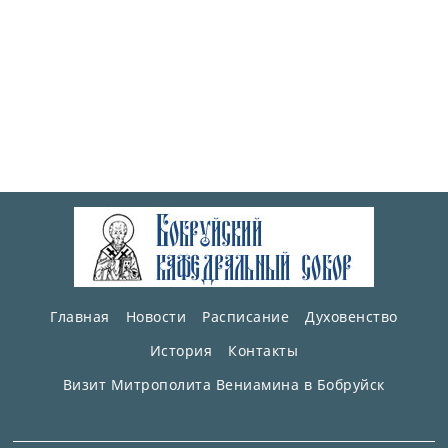
Главная
Новости
Расписание
Духовенство
История
Контакты
Визит Митрополита Вениамина в Бобруйск